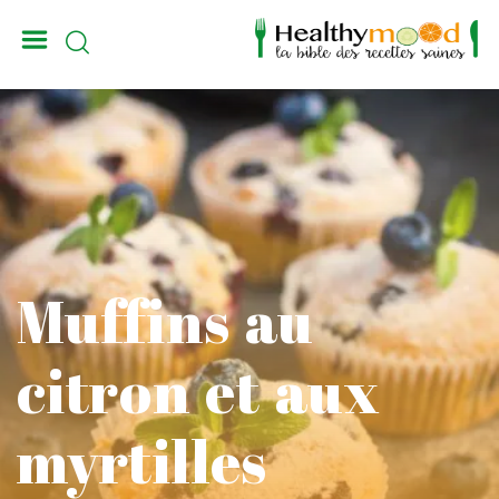
_
Muffins au
citron et aux
myrtilles