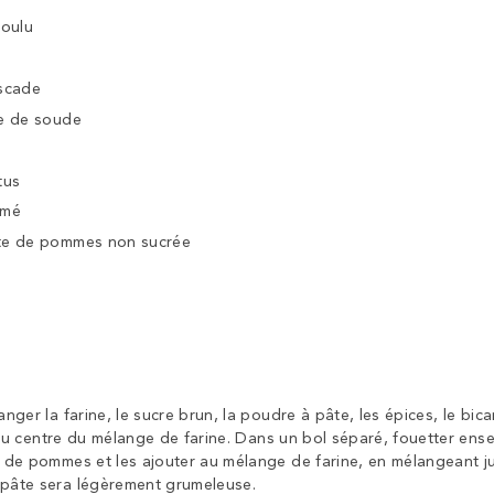
moulu
uscade
te de soude
tus
émé
te de pommes non sucrée
nger la farine, le sucre brun, la poudre à pâte, les épices, le bic
s au centre du mélange de farine. Dans un bol séparé, fouetter ens
 de pommes et les ajouter au mélange de farine, en mélangeant ju
pâte sera légèrement grumeleuse.