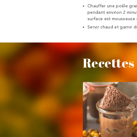
Chauffer une poêle gra
pendant environ 2 minut
surface est mousseuse 
Servir chaud et garnir 
Recettes 