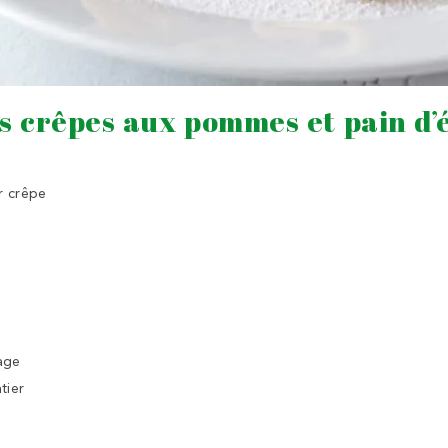
s crêpes aux pommes et pain d’
r crêpe
age
tier