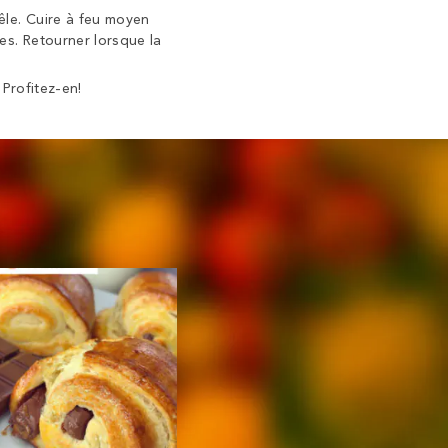
êle. Cuire à feu moyen
es. Retourner lorsque la
Profitez-en!