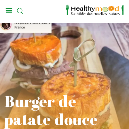
_
Burger de
patate douce