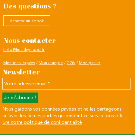
Des questions ?
Acheter un ebook
Nous contacter
hello@healthymood.fr
Mentions légales
Mon compte
CGV
Mon panier
Newsletter
Votre
adresse
email
*
Nous gardons vos données privées et ne les partageons
qu’avec les tierces parties qui rendent ce service possible.
Lire notre politique de confidentialité