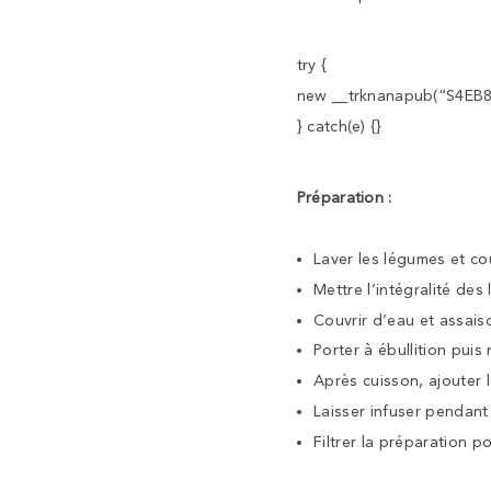
try {
new __trknanapub(“S4EB
} catch(e) {}
Préparation :
Laver les légumes et c
Mettre l’intégralité de
Couvrir d’eau et assais
Porter à ébullition puis 
Après cuisson, ajouter l
Laisser infuser pendant
Filtrer la préparation p