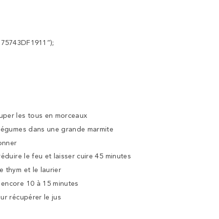
875743DF1911”);
ouper les tous en morceaux
s légumes dans une grande marmite
onner
réduire le feu et laisser cuire 45 minutes
e thym et le laurier
 encore 10 à 15 minutes
our récupérer le jus