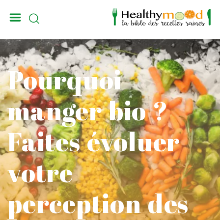
_
Pourquoi
manger bio ?
Faites évoluer
votre
perception des