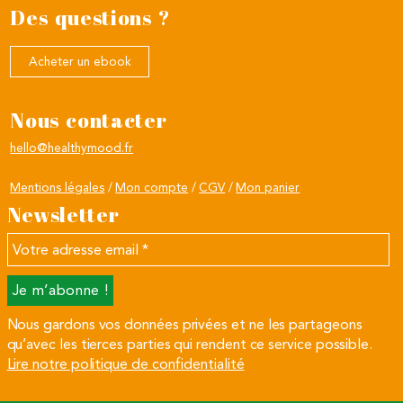
Des questions ?
Acheter un ebook
Nous contacter
hello@healthymood.fr
Mentions légales
Mon compte
CGV
Mon panier
Newsletter
Votre
adresse
email
*
Nous gardons vos données privées et ne les partageons
qu’avec les tierces parties qui rendent ce service possible.
Lire notre politique de confidentialité