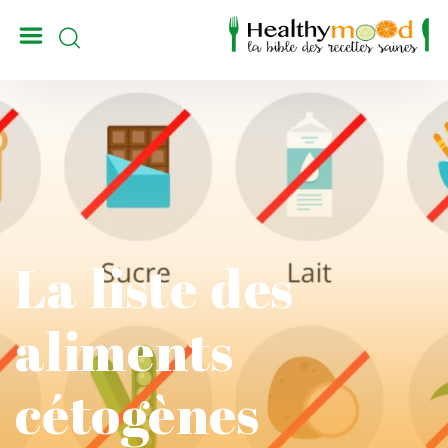
_
La liste des
aliments
cétogènes