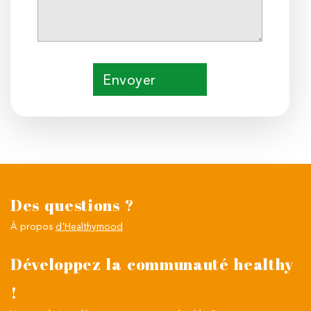
Envoyer
Des questions ?
À propos
d'Healthymood
Développez la communauté healthy
!