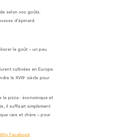
nde selon vos goûts.
ousses d’épinard.
éliorer le goût – un peu
urent cultivées en Europe.
ndre le XVIIIᵉ siècle pour
 la pizza : économique et
, il suffisait simplement
poque rare et chère – pour
althy Facebook