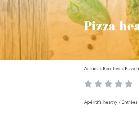
Pizza hea
Accueil
»
Recettes
»
Pizza 
Apéritifs heathy / Entrées 