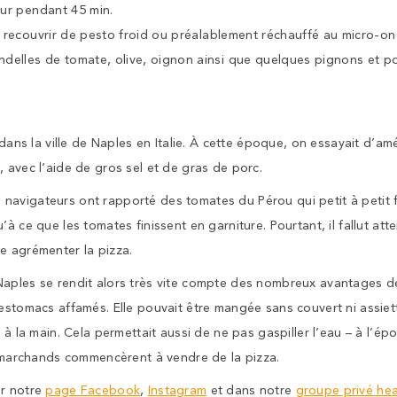
our pendant 45 min.
et recouvrir de pesto froid ou préalablement réchauffé au micro-o
delles de tomate, olive, oignon ainsi que quelques pignons et p
 dans la ville de Naples en Italie. À cette époque, on essayait d’am
 avec l’aide de gros sel et de gras de porc.
avigateurs ont rapporté des tomates du Pérou qui petit à petit f
à ce que les tomates finissent en garniture. Pourtant, il fallut atte
e agrémenter la pizza.
aples se rendit alors très vite compte des nombreux avantages de
estomacs affamés. Elle pouvait être mangée sans couvert ni assiette
r à la main. Cela permettait aussi de ne pas gaspiller l’eau – à l’é
es marchands commencèrent à vendre de la pizza.
ur notre
page Facebook
,
Instagram
et dans notre
groupe privé he