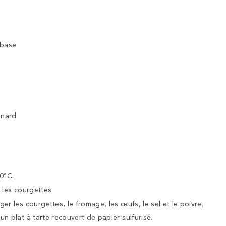
 base
inard
00°C.
 les courgettes.
er les courgettes, le fromage, les œufs, le sel et le poivre.
n plat à tarte recouvert de papier sulfurisé.