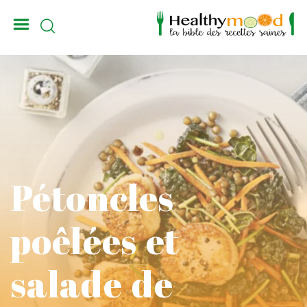
_
Pétoncles
poêlées et
salade de