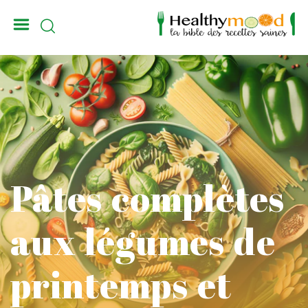
_
Pâtes complètes
aux légumes de
printemps et