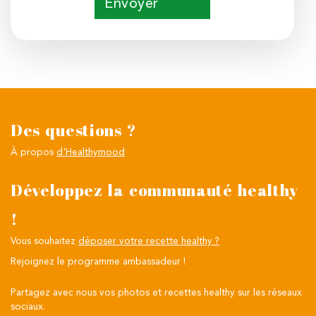
Envoyer
Des questions ?
À propos
d'Healthymood
Développez la communauté healthy
!
Vous souhaitez
déposer votre recette healthy ?
Rejoignez le programme ambassadeur !
Partagez avec nous vos photos et recettes healthy sur les réseaux
sociaux.