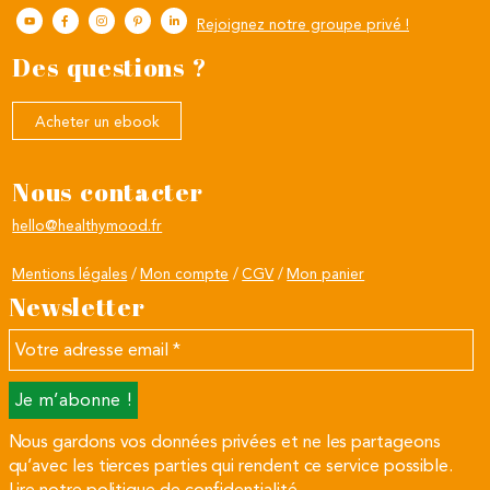
Rejoignez notre groupe privé !
Des questions ?
Acheter un ebook
Nous contacter
hello@healthymood.fr
Mentions légales
Mon compte
CGV
Mon panier
Newsletter
Votre
adresse
email
*
Nous gardons vos données privées et ne les partageons
qu’avec les tierces parties qui rendent ce service possible.
Lire notre politique de confidentialité