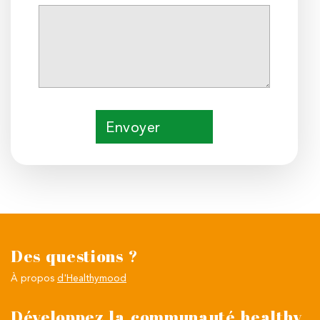
Envoyer
Des questions ?
À propos
d'Healthymood
Développez la communauté healthy