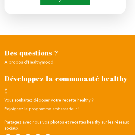
Des questions ?
À propos
d'Healthymood
Développez la communauté healthy
!
Vous souhaitez
déposer votre recette healthy ?
Rejoignez le programme ambassadeur !
Partagez avec nous vos photos et recettes healthy sur les réseaux
sociaux.