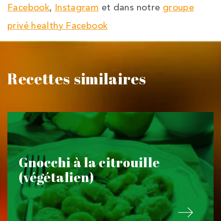
Facebook
,
Instagram
et dans notre
groupe
privé healthy Facebook
Recettes similaires
Gnocchi à la citrouille
(végétalien)