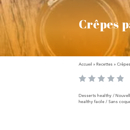
Crêpes p
Accueil
»
Recettes
»
Crêpes
Desserts healthy / Nouvell
healthy facile / Sans coqu