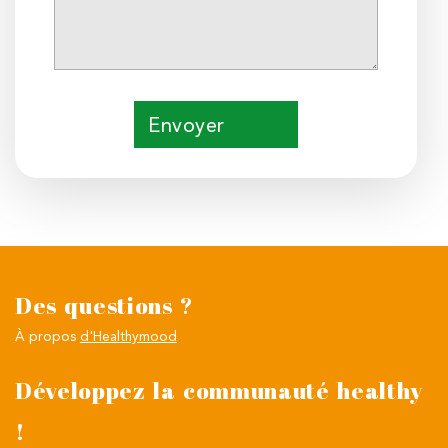
Envoyer
Des questions ?
À propos
d'Healthymood
Développez la communauté healthy
!