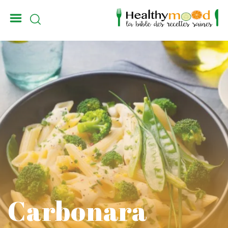
_
Carbonara