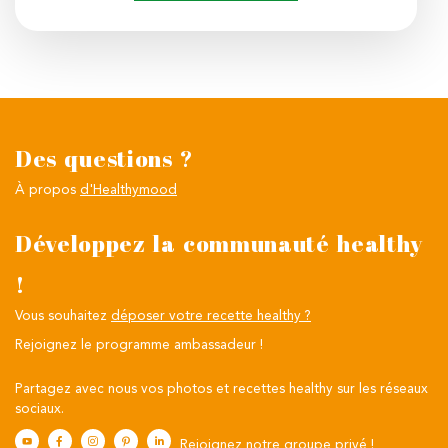
Des questions ?
À propos
d'Healthymood
Développez la communauté healthy
!
Vous souhaitez
déposer votre recette healthy ?
Rejoignez le programme ambassadeur !
Partagez avec nous vos photos et recettes healthy sur les réseaux
sociaux.
Rejoignez notre groupe privé !