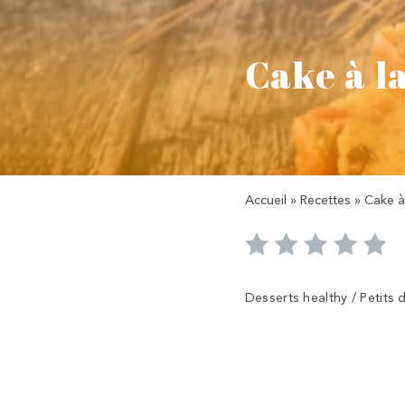
Cake à la
Accueil
»
Recettes
»
Cake à 
Desserts healthy / Petits