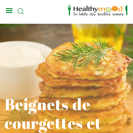
_
Beignets de
courgettes et