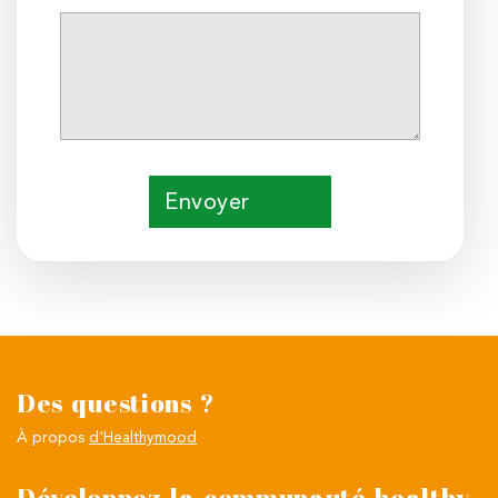
Envoyer
Des questions ?
À propos
d'Healthymood
Développez la communauté healthy