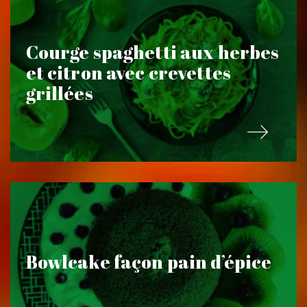
Courge spaghetti aux herbes
et citron avec crevettes
grillées
Bowlcake façon pain d’épice